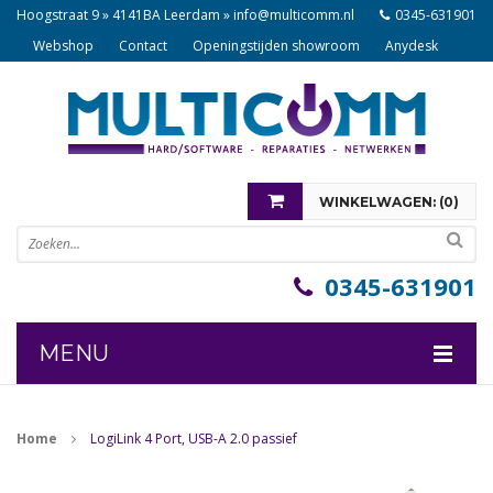
Hoogstraat 9 » 4141BA Leerdam »
info@multicomm.nl
0345-631901
Webshop
Contact
Openingstijden showroom
Anydesk
WINKELWAGEN: (
0
)
U heeft nog geen items in uw winkelwagen
0345-631901
MENU
COMPONENTEN
Home
LogiLink 4 Port, USB-A 2.0 passief
NOTEBOOKS