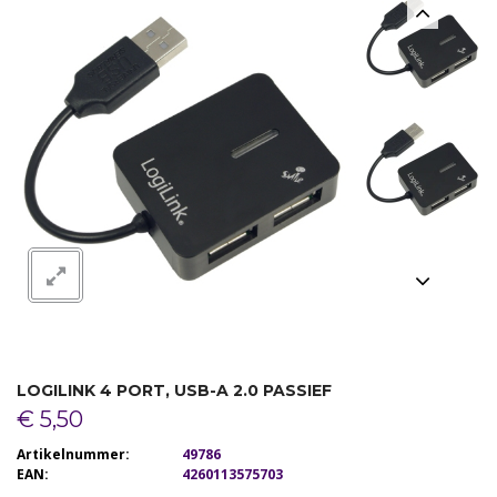
RANDAPPARATUUR
SOFTWARE
NETWERK
KABELS / ADAPTERS
LOGILINK 4 PORT, USB-A 2.0 PASSIEF
€ 5,50
Artikelnummer:
49786
EAN:
4260113575703