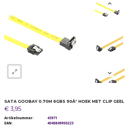
RANDAPPARATUUR
SOFTWARE
NETWERK
KABELS / ADAPTERS
SATA GOOBAY 0.70M 6GBS 90Â° HOEK MET CLIP GEEL
€ 3,95
Artikelnummer:
43971
EAN:
4040849950223