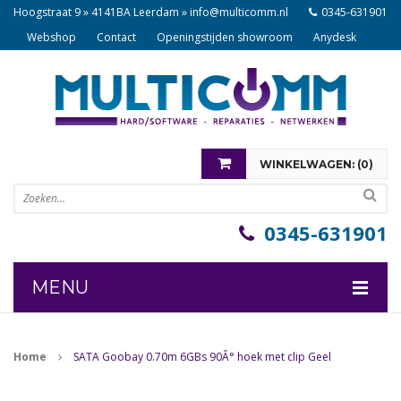
Hoogstraat 9 » 4141BA Leerdam »
info@multicomm.nl
0345-631901
Webshop
Contact
Openingstijden showroom
Anydesk
WINKELWAGEN: (
0
)
U heeft nog geen items in uw winkelwagen
0345-631901
MENU
COMPONENTEN
Home
SATA Goobay 0.70m 6GBs 90Â° hoek met clip Geel
NOTEBOOKS