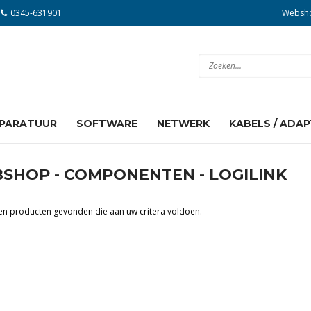
0345-631901
Websh
PARATUUR
SOFTWARE
NETWERK
KABELS / ADA
Besturingssystemen
Adapters
Bluetooth Dongles
Draadloos
IP Camera's
Powerline
Audio
Displayport
DVI
HDMI
Serial ATA
Toebehoren
USB
VGA
Voedingskabels
SHOP - COMPONENTEN - LOGILINK
een producten gevonden die aan uw critera voldoen.