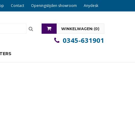
op
Contact
Openingstijden showroom
Anydesk
WINKELWAGEN: (
0
)
0345-631901
U heeft nog geen items in uw winkelwagen
PTERS