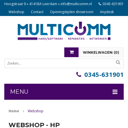
Hoogstraat 9 » 4141BA Leerdam »
info@multicomm.nl
0345-631901
Webshop
Contact
Openingstijden showroom
Anydesk
WINKELWAGEN: (
0
)
U heeft nog geen items in uw winkelwagen
0345-631901
MENU
COMPONENTEN
Home
Webshop
NOTEBOOKS
WEBSHOP - HP