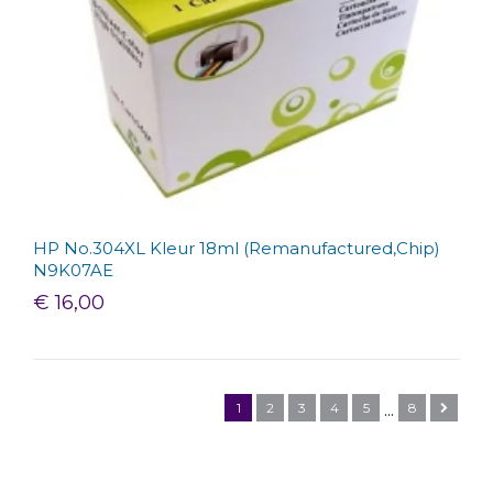
HP No.304XL Kleur 18ml (Remanufactured,Chip)
N9K07AE
€ 16,00
1
2
3
4
5
8
...