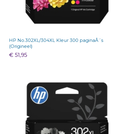
HP No.302XL/304XL Kleur 300 paginaÂ´s
(Origineel)
€ 51,95