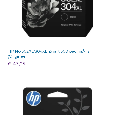
HP No.302XL/304XL Zwart 300 paginaÂ´s
(Origineel)
€ 43,25