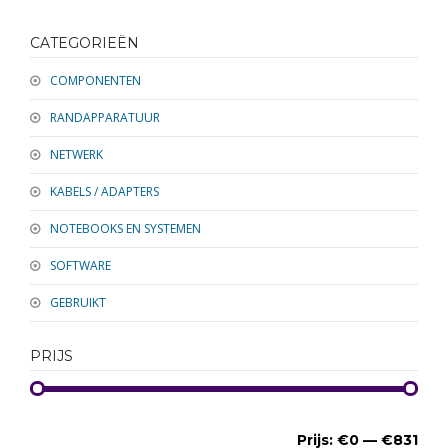
RANDAPPARATUUR
CATEGORIEËN
SOFTWARE
COMPONENTEN
NETWERK
RANDAPPARATUUR
KABELS / ADAPTERS
NETWERK
KABELS / ADAPTERS
NOTEBOOKS EN SYSTEMEN
SOFTWARE
GEBRUIKT
PRIJS
Prijs:
€0
—
€831