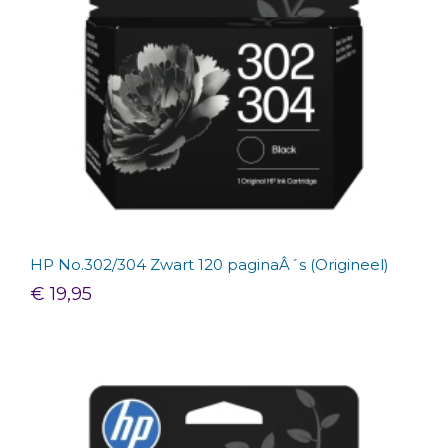
HP No.302/304 Zwart 120 paginaÂ´s (Origineel)
€ 19,95