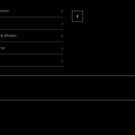
tellen
 & Afhalen
ren