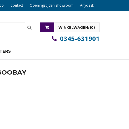
op
Contact
Openingstijden showroom
Anydesk
WINKELWAGEN: (
0
)
0345-631901
U heeft nog geen items in uw winkelwagen
PTERS
 GOOBAY