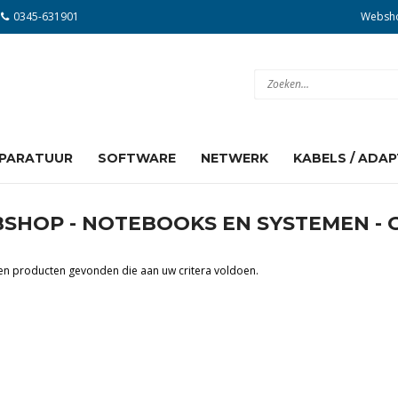
0345-631901
Websh
PARATUUR
SOFTWARE
NETWERK
KABELS / ADA
Besturingssystemen
Adapters
Bluetooth Dongles
Draadloos
IP Camera's
Powerline
Audio
Displayport
DVI
HDMI
Serial ATA
Toebehoren
USB
VGA
Voedingskabels
SHOP - NOTEBOOKS EN SYSTEMEN -
een producten gevonden die aan uw critera voldoen.