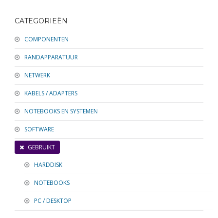
RANDAPPARATUUR
CATEGORIEËN
SOFTWARE
COMPONENTEN
NETWERK
RANDAPPARATUUR
KABELS / ADAPTERS
NETWERK
KABELS / ADAPTERS
NOTEBOOKS EN SYSTEMEN
SOFTWARE
GEBRUIKT
HARDDISK
NOTEBOOKS
PC / DESKTOP