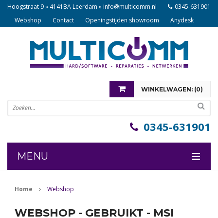
Hoogstraat 9 » 4141BA Leerdam »
info@multicomm.nl
0345-631901
Webshop
Contact
Openingstijden showroom
Anydesk
WINKELWAGEN: (
0
)
U heeft nog geen items in uw winkelwagen
0345-631901
MENU
COMPONENTEN
Home
Webshop
NOTEBOOKS
WEBSHOP - GEBRUIKT - MSI