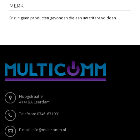
MERK
Er zijn geen producten gevonden die aan uw critera voldoen.
Hoogstraat 9
4141BA Leerdam
Telefoon: 0345-631901
E-mail:
info@multicomm.nl