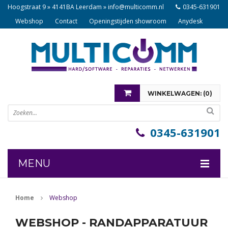
Hoogstraat 9 » 4141BA Leerdam »
info@multicomm.nl
0345-631901
Webshop
Contact
Openingstijden showroom
Anydesk
WINKELWAGEN: (
0
)
U heeft nog geen items in uw winkelwagen
0345-631901
MENU
COMPONENTEN
Home
Webshop
NOTEBOOKS
WEBSHOP - RANDAPPARATUUR