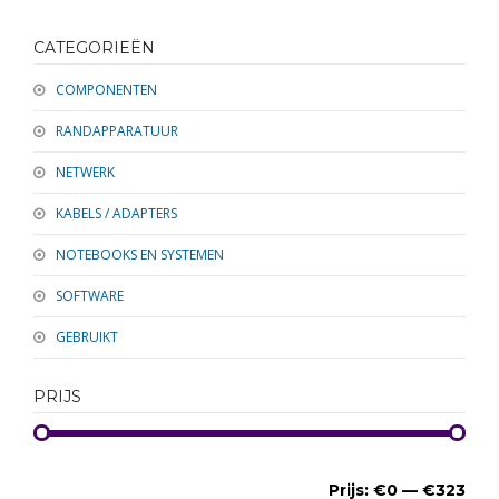
RANDAPPARATUUR
CATEGORIEËN
SOFTWARE
COMPONENTEN
NETWERK
RANDAPPARATUUR
KABELS / ADAPTERS
NETWERK
KABELS / ADAPTERS
NOTEBOOKS EN SYSTEMEN
SOFTWARE
GEBRUIKT
PRIJS
Prijs:
€0
—
€323