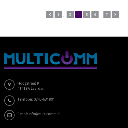
1
3
4
5
6
11
...
...
Hoogstraat 9
4141BA Leerdam
Telefoon: 0345-631901
E-mail:
info@multicomm.nl