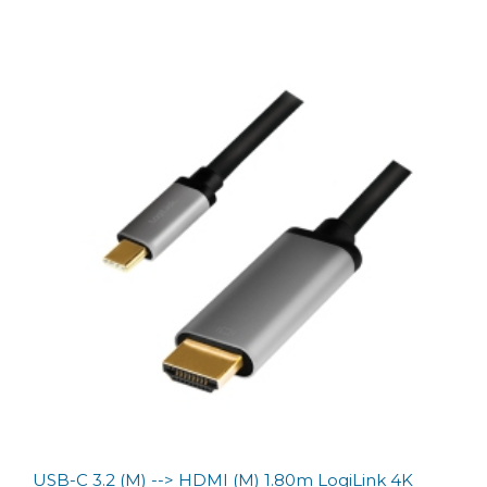
USB-C 3.2 (M) --> HDMI (M) 1.80m LogiLink 4K