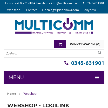
Hoogstraat 9 » 4141BA Leerdam »
info@multicomm.nl
0345-631901
Webshop
Contact
Openingstijden showroom
Anydesk
WINKELWAGEN: (
0
)
U heeft nog geen items in uw winkelwagen
0345-631901
MENU
COMPONENTEN
Home
Webshop
NOTEBOOKS
WEBSHOP - LOGILINK