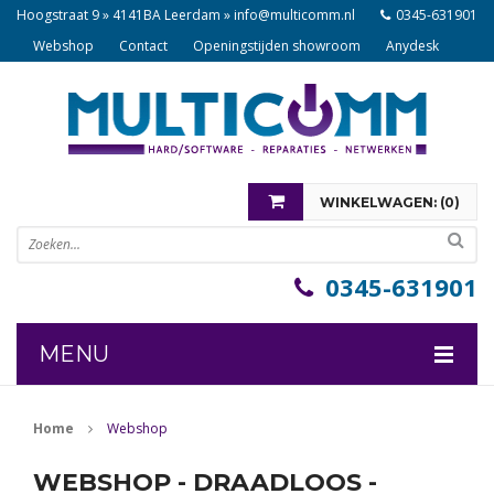
Hoogstraat 9 » 4141BA Leerdam »
info@multicomm.nl
0345-631901
Webshop
Contact
Openingstijden showroom
Anydesk
WINKELWAGEN: (
0
)
U heeft nog geen items in uw winkelwagen
0345-631901
MENU
COMPONENTEN
Home
Webshop
NOTEBOOKS
WEBSHOP - DRAADLOOS -